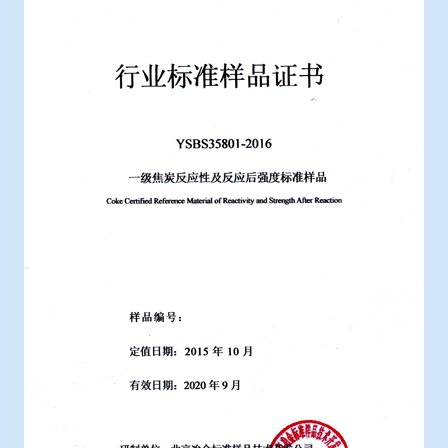
冶金渣、保护渣等高温物性检测设备
企业荣誉
冶金石灰活性度测定仪
足球竞猜网-足球竞猜网（中国）
矿石、焦炭物理检测及制样设备
工业分析、测硫仪等