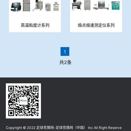
高温粘度计系列
熔点熔速测定仪系列
1
共2条
Copyright © 2022 足球竞猜网-足球竞猜网（中国） Inc All Right Reserve