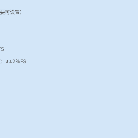
据需要可设置）
FS
：≤±2％FS