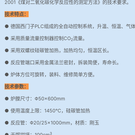
2001《煤对二氧化碳化学反应性的测定方法》的技术要求。
技术特点：
● 德国西门子PLC组成的全自动控制系统，升温、恒温、气
● 采用质量流量控制器控制CO
流量。
2
● 采用双螺纹硅碳管加热，加热均匀，恒温区长。
● 反应管端口采用金属法兰密封，拆装简便，寿命长。
● 炉体方位可旋转，装料、维修简单方便。
技术参数：
● 炉膛尺寸：Φ50×600mm
● 使用温度上限：1450℃，硅碳管加热
● 反应管：Φ20/25×1000mm，材质：刚玉
3
● 干馏坩埚：100cm