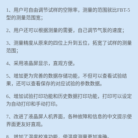
1
、用户可自由调节试样的空隙率，测量的范围就比
FBT-5
型的测量范围宽；
2
、用户还可以根据测量的需要，自己调节气泵的速度；
3
、测量精度从原来的四位上升到五位，拓宽了试样的测量
范围；
4
、采用液晶屏显示，直观方便。
5
、增加更为完善的数据存储功能，不但可以查看试验结
果，还可以查看保存的对应试验的参数数据。
6
、增加试验打印功能和历史数据打印功能，打印可以设定
为自动打印和手动打印。
7
、改进了液晶屏人机界面，各种故障和信息的中文提示使
界面更友好直观。
8
、增加了温度校准功能，使温度测量更加准确。