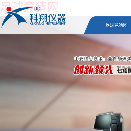
足球竞猜网
足球竞猜网